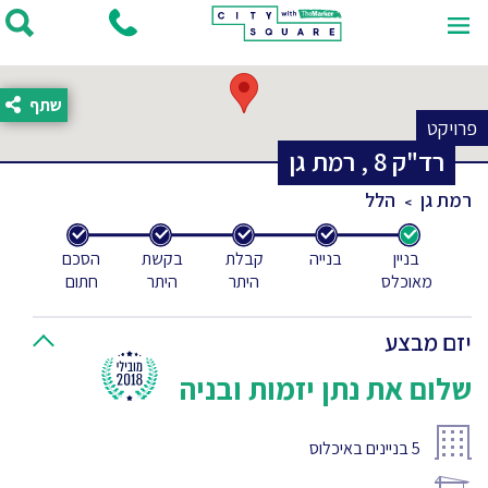
שתף
פרויקט
רד"ק
8
,
רמת גן
רמת גן
הלל
בניין
בנייה
קבלת
בקשת
הסכם
מאוכלס
היתר
היתר
חתום
יזם מבצע
שלום את נתן יזמות ובניה
5
בניינים באיכלוס