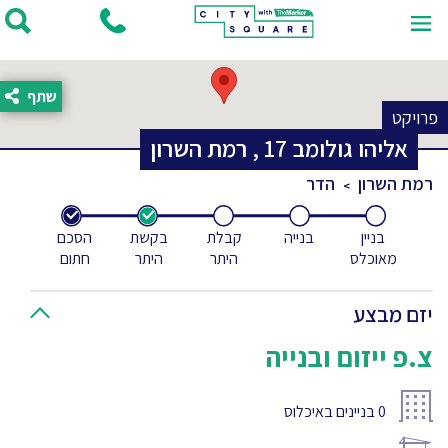
שתף
פרויקט
אליהו גולומב
17
,
רמת השרון
רמת השרון
הדר
בניין
בנייה
קבלת
בקשת
הסכם
מאוכלס
היתר
היתר
חתום
יזם מבצע
צ.פ ייזום ובנייה
0
בניינים באיכלוס