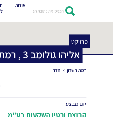
אודות
חד
לד
פרויקט
אליהו גולומב
3
,
רמת 
רמת השרון
הדר
ב
יזם מבצע
קבוצת ורטיו השקעות בע"מ