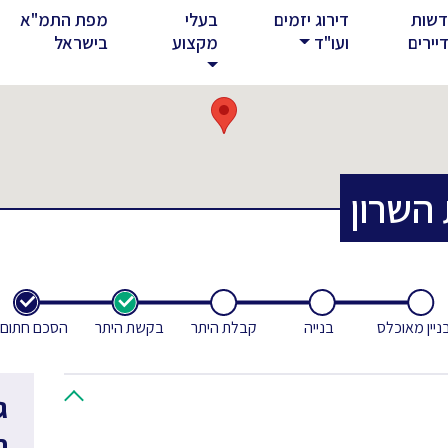
שות
דירוג יזמים
בעלי
מפת התמ"א
rent)
יירים
ועו"ד
מקצוע
בישראל
השרון
ניין מאוכלס
בנייה
קבלת היתר
בקשת היתר
הסכם חתום
ג
ח