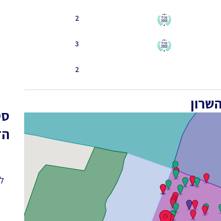
2
3
2
שרון
סט
הד
לפ