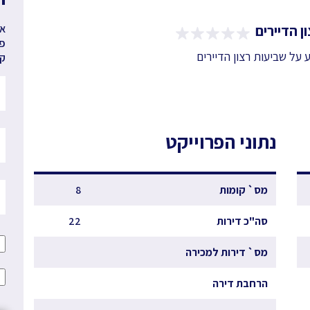
ן הדיירים
אנ
פר
ע על שביעות רצון הדיירים
קב
נתוני הפרוייקט
מס` קומות
8
סה"כ דירות
22
מס` דירות למכירה
הרחבת דירה