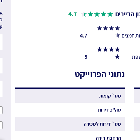
ן הדיירים
4.7
אנ
פר
קב
ת זמנים
4.7
פת
5
נתוני הפרוייקט
מס` קומות
סה"כ דירות
מס` דירות למכירה
הרחבת דירה