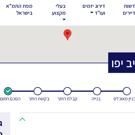
שות
דירוג יזמים
בעלי
מפת התמ"א
rent)
יירים
ועו"ד
מקצוע
בישראל
 יפו
ניין מאוכלס
בנייה
קבלת היתר
בקשת היתר
הסכם חתום
ג
ח