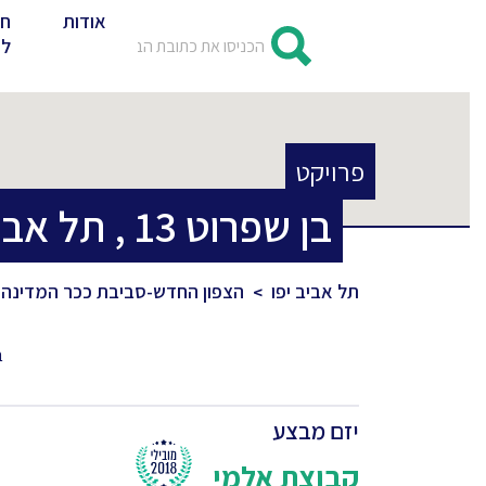
אודות
חד
לד
פרויקט
בן שפרוט
13
,
תל אביב
תל אביב יפו
הצפון החדש-סביבת ככר המדינה
ב
יזם מבצע
קבוצת אלמי