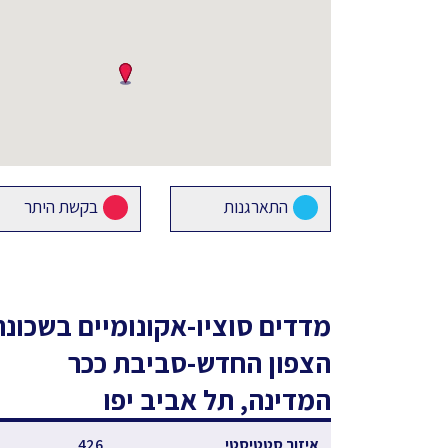
התארגנות
בקשת היתר
מדדים סוציו-אקונומיים
בשכונת
הצפון החדש-סביבת ככר
המדינה, תל אביב יפו
איזור סטטיסטי
426