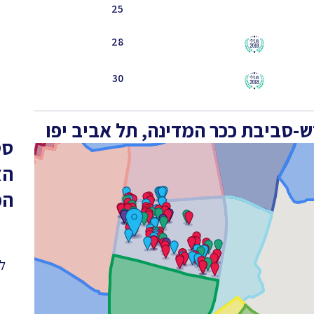
25
28
30
-סביבת ככר המדינה, תל אביב יפו
סט
הצ
המ
לפ