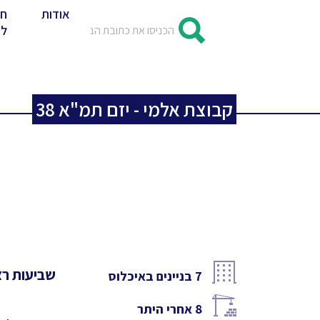
אודות
חד
לד
קבוצת אלמי - יזם תמ"א 38
שביעות רצו
7
בניינים באיכלוס
8
אחרי היתר