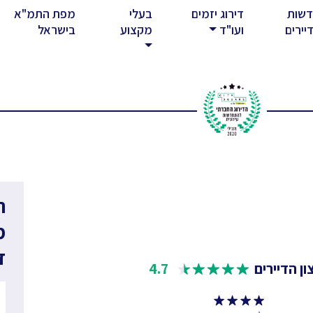
שות
דירוג יזמים
בעלי
מפת התמ"א
rent)
יירים
ועו"ד
מקצוע
בישראל
ר
מ
ד
ן הדיירים
4.7