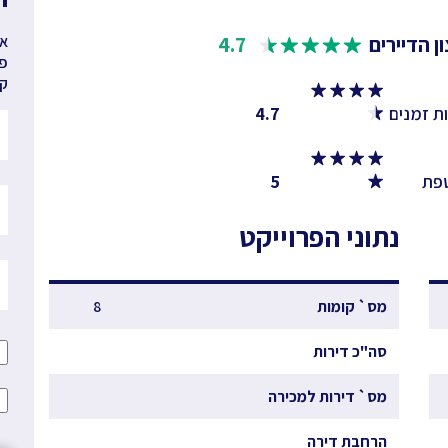
ן הדיירים
4.7
אנ
פר
קב
ת זמנים
4.7
פת
5
נתוני הפרוייקט
מס` קומות
8
סה"כ דירות
מס` דירות למכירה
הרחבת דירה