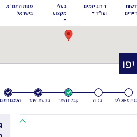
שות
דירוג יזמים
בעלי
מפת התמ"א
rent)
יירים
ועו"ד
מקצוע
בישראל
יפו
ניין מאוכלס
בנייה
קבלת היתר
בקשת היתר
הסכם חתום
ג
ח