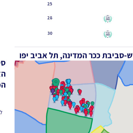
25
28
30
-סביבת ככר המדינה, תל אביב יפו
סט
הצ
המ
לפ