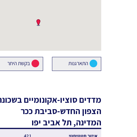
התארגנות
בקשת היתר
מדדים סוציו-אקונומיים
בשכונת
הצפון החדש-סביבת ככר
המדינה, תל אביב יפו
איזור סטטיסטי
421