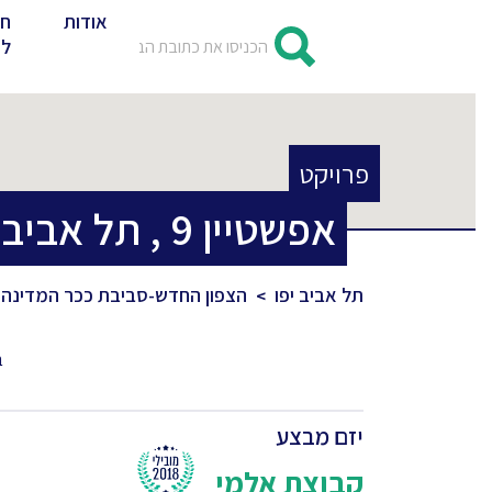
אודות
חד
לד
פרויקט
אפשטיין
9
,
תל אביב 
תל אביב יפו
הצפון החדש-סביבת ככר המדינה
ב
יזם מבצע
קבוצת אלמי