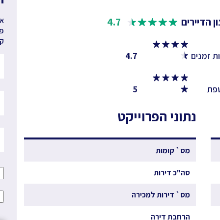
ן הדיירים
4.7
אנ
פר
קב
ת זמנים
4.7
פת
5
נתוני הפרוייקט
מס` קומות
סה"כ דירות
מס` דירות למכירה
הרחבת דירה