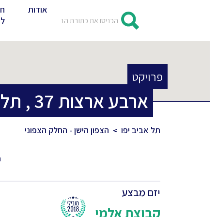
אודות
חד
לד
פרויקט
ארבע ארצות
37
,
תל 
תל אביב יפו
הצפון הישן - החלק הצפוני
ב
יזם מבצע
קבוצת אלמי