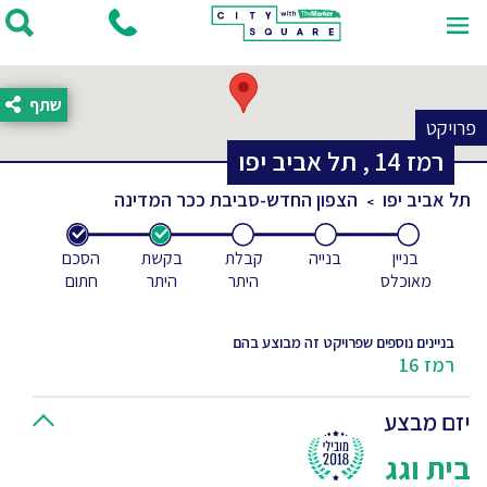
שתף
פרויקט
רמז
14
,
תל אביב יפו
תל אביב יפו
הצפון החדש-סביבת ככר המדינה
בניין
בנייה
קבלת
בקשת
הסכם
מאוכלס
היתר
היתר
חתום
בניינים נוספים שפרויקט זה מבוצע בהם
רמז 16
יזם מבצע
בית וגג