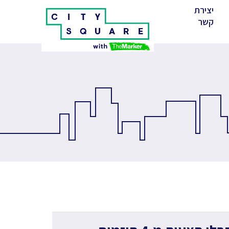
יצירת
(cur
קשר