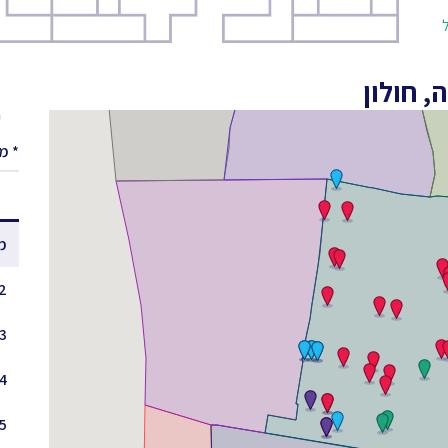
ול
 חולון
ע
* מ
מ
 - 1.5
3 - 2.5
4 - 3.5
5 - 4.5