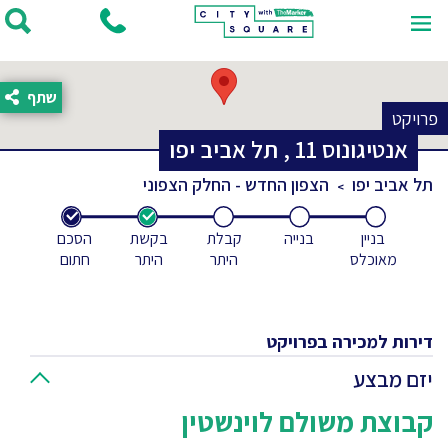
שתף
פרויקט
אנטיגונוס
11
,
תל אביב יפו
תל אביב יפו
הצפון החדש - החלק הצפוני
בניין
בנייה
קבלת
בקשת
הסכם
מאוכלס
היתר
היתר
חתום
דירות למכירה בפרויקט
יזם מבצע
קבוצת משולם לוינשטין