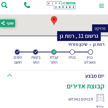
שתף
פרויקט
גרשום
11
,
רמת גן
רמת גן
שיכון מזרחי
בניין
בנייה
קבלת
בקשת
הסכם
מאוכלס
היתר
היתר
חתום
יזם מבצע
קבוצת אדירים
6
בניינים באיכלוס