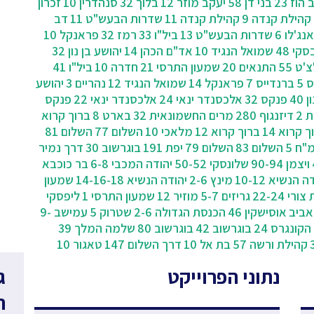
הוז 23
בני דן 58
יעקב מוזר 12
בלוך 32
סנהדרין 10
זכרון
קהילת קנדה 9
קהילת קנדה 11
שדרות הבעש"ט 11
דב
ג'לו 6
שדרות הבעש"ט 13
ביל"ו 33
רמז 32
פראנקל 10
קי 48
שמואל הנגיד 10
אד"ם הכהן 14
יהושע בן נון 32
ט 55
התנאים 20
שמעון התרסי 21
חדרה 10
ביל"ו 41
 5
ברנדייס 7
פראנקל 14
שמואל הנגיד 12
נהריים 3
יהושע
40
פנקס 32
אלכסנדר ינאי 24
אלכסנדר ינאי 22
פנקס
 2
דיזנגוף 280
מרים החשמונאית 32
בארט 8
ברוך קרוא
 קרוא 14
ברוך קרוא 12
מלאכי 10
השלום 77
השלום 81
"ח 5
השלום 83
השלום 79
יפת 191
בוגרשוב 30
‫דרך נמיר
ויצמן 90-94
שלונסקי 50-52
יהודה המכבי 6-8
בר כוכבא
ה הנשיא 10-12
מינץ 2-6
יהודה הנשיא 14-16-18
שמעון
ורי 22-24
גריזים 5-7
מוזיר 12
שמעון התרסי 1
ליפסקי
אוסישקין 46
הכנסת הגדולה 2-6
שטרוק 5
עמישב 9-
הקונגרס 24
בוגרשוב 42
בוגרשוב 80
שלמה המלך 39
קהילת ורשה 57
בת אל 10
דרך השלום 147
טאגור 10
נתוני הפרוייקט
ג
ח