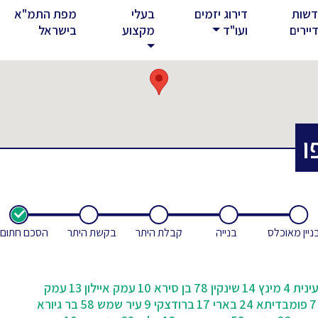
שות
דירוג יזמים
בעלי
מפת התמ"א
rent)
יירים
ועו"ד
מקצוע
בישראל
ו
ניין מאוכלס
בנייה
קבלת היתר
בקשת היתר
הסכם חתום
ינית 4
מינץ 14
שינקין 78
בן סירא 10
עמק איילון 13
עמק
פומבדיתא 24
בארי 17
ברודצקי 9
עיר שמש 58
בר גיורא