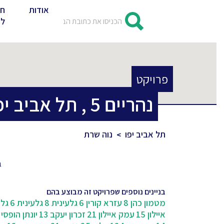
אודות
חד
לד
פרויקט
נהריים
5
,
תל אביב יפ
תל אביב יפו
נוה שרת
ב
בניינים נוספים שפרויקט זה מבוצע בהם
מטמון כהן 8
עזרא קורין 6
גלעינית 8
גלעינית 6
גלע
איילון 15
עמק איילון 21
זכרון יעקב 13
יונתן הופסי 7