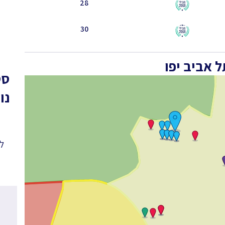
28
30
 אביב יפו
סט
נו
לפ