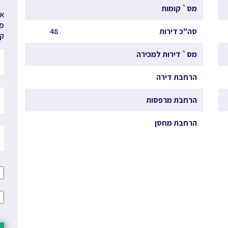
מס` קומות
אנ
פר
סה"כ דירות
48
קב
מס` דירות למכירה
הרחבת דירה
הרחבת מרפסות
הרחבת מחסן