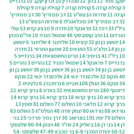
יעקב מוזר 12
בלוך 32
סנהדרין 10
זכרון יעקב 10
ברנדייס
3
קהילת קנדה 5
קהילת קנדה 7
קהילת קנדה 9
קהילת
קנדה 11
שדרות הבעש"ט 11
דב ממזריץ' 30
דב ממזריץ'
32
דב ממזריץ' 34
מיכלאנג'לו 6
שדרות הבעש"ט 13
ביל"ו 33
רמז 32
פראנקל 10
חדרה 9
מבצע קדש 53
עולי
הגרדום 11
הרב קוסובסקי 48
שמואל הנגיד 10
אד"ם הכהן
14
יהושע בן נון 32
קיציס 10
שלזינגר 4
שלזינגר 6
יהושע
בן נון 14
מלצ'ט 55
התנאים 20
שמעון התרסי 21
חדרה
10
ביל"ו 41
בנימיני 14
מרים החשמונאית 34
ברנדייס 5
ברנדייס 7
פראנקל 14
שמואל הנגיד 12
נהריים 3
נהריים 5
יהושע בן נון 34
יהושע בן נון 36
יהושע בן נון 38
יהושע בן נון
40
פנקס 32
אלכסנדר ינאי 24
אלכסנדר ינאי 22
פנקס
34
פנקס 36
הגולן 108
וינגייט 6
גרוזנברג 6
גלעינית 2
דיזנגוף 280
מרים החשמונאית 32
בארט 8
ברוך קרוא 22
ברוך קרוא 20
ברוך קרוא 18
ברוך קרוא 16
ברוך קרוא 14
ברוך קרוא 12
מלאכי 10
השלום 77
השלום 81
סוטין 13
נורדאו 88
נורדאו 80
יצחק שדה 48
הפלמ"ח 5
השלום 83
השלום 79
יפת 191
בוגרשוב 30
‫דרך נמיר מרדכי 25
בני
דן 14
בני דן 16
ביאליק 24
שז"ר 48
ויצמן 90-94
שלונסקי
50-52
יהודה המכבי 6-8
בר כוכבא 47-49
שלונסקי 54-