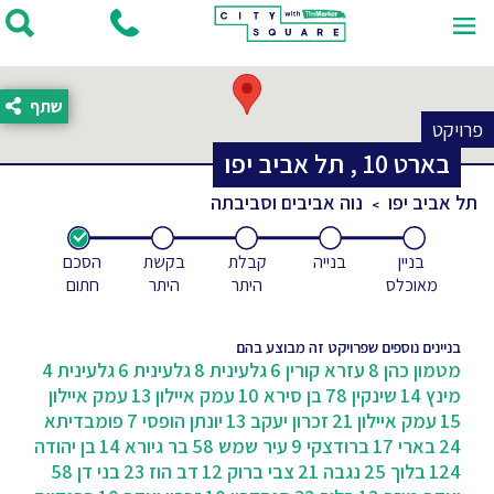
שתף
פרויקט
בארט
10
,
תל אביב יפו
תל אביב יפו
נוה אביבים וסביבתה
בניין
בנייה
קבלת
בקשת
הסכם
מאוכלס
היתר
היתר
חתום
בניינים נוספים שפרויקט זה מבוצע בהם
מטמון כהן 8
עזרא קורין 6
גלעינית 8
גלעינית 6
גלעינית 4
מינץ 14
שינקין 78
בן סירא 10
עמק איילון 13
עמק איילון
15
עמק איילון 21
זכרון יעקב 13
יונתן הופסי 7
פומבדיתא
24
בארי 17
ברודצקי 9
עיר שמש 58
בר גיורא 14
בן יהודה
124
בלוך 25
נגבה 21
צבי ברוק 12
דב הוז 23
בני דן 58