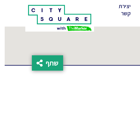
יצירת
(cur
קשר
שתף