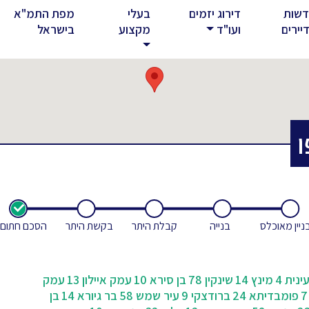
שות
דירוג יזמים
בעלי
מפת התמ"א
rent)
יירים
ועו"ד
מקצוע
בישראל
ו
ניין מאוכלס
בנייה
קבלת היתר
בקשת היתר
הסכם חתום
ינית 4
מינץ 14
שינקין 78
בן סירא 10
עמק איילון 13
עמק
פומבדיתא 24
ברודצקי 9
עיר שמש 58
בר גיורא 14
בן