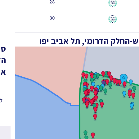
28
30
-החלק הדרומי, תל אביב יפו
סט
הצ
אב
לפ