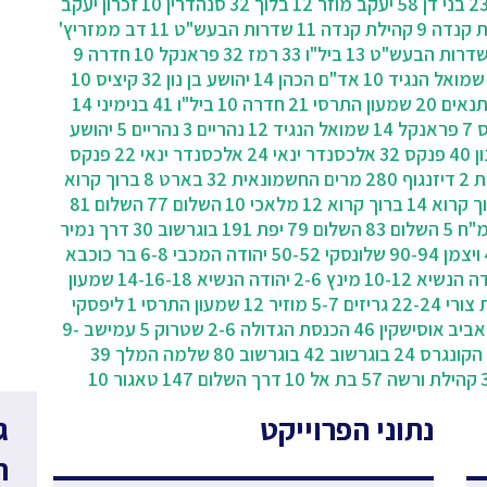
בני דן 58
יעקב מוזר 12
בלוך 32
סנהדרין 10
זכרון יעקב
 קנדה 9
קהילת קנדה 11
שדרות הבעש"ט 11
דב ממזריץ'
דרות הבעש"ט 13
ביל"ו 33
רמז 32
פראנקל 10
חדרה 9
שמואל הנגיד 10
אד"ם הכהן 14
יהושע בן נון 32
קיציס 10
נאים 20
שמעון התרסי 21
חדרה 10
ביל"ו 41
בנימיני 14
7
פראנקל 14
שמואל הנגיד 12
נהריים 3
נהריים 5
יהושע
40
פנקס 32
אלכסנדר ינאי 24
אלכסנדר ינאי 22
פנקס
 2
דיזנגוף 280
מרים החשמונאית 32
בארט 8
ברוך קרוא
 קרוא 14
ברוך קרוא 12
מלאכי 10
השלום 77
השלום 81
"ח 5
השלום 83
השלום 79
יפת 191
בוגרשוב 30
‫דרך נמיר
ויצמן 90-94
שלונסקי 50-52
יהודה המכבי 6-8
בר כוכבא
ה הנשיא 10-12
מינץ 2-6
יהודה הנשיא 14-16-18
שמעון
ורי 22-24
גריזים 5-7
מוזיר 12
שמעון התרסי 1
ליפסקי
אוסישקין 46
הכנסת הגדולה 2-6
שטרוק 5
עמישב 9-
הקונגרס 24
בוגרשוב 42
בוגרשוב 80
שלמה המלך 39
קהילת ורשה 57
בת אל 10
דרך השלום 147
טאגור 10
נתוני הפרוייקט
ג
ח