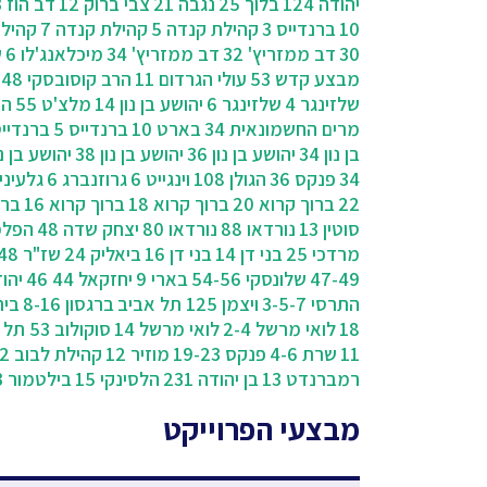
יהודה 124
בלוך 25
נגבה 21
צבי ברוק 12
דב הוז 23
10
ברנדייס 3
קהילת קנדה 5
קהילת קנדה 7
קהילת
30
דב ממזריץ' 32
דב ממזריץ' 34
מיכלאנג'לו 6
ש
מבצע קדש 53
עולי הגרדום 11
הרב קוסובסקי 48
שלזינגר 4
שלזינגר 6
יהושע בן נון 14
מלצ'ט 55
הת
מרים החשמונאית 34
בארט 10
ברנדייס 5
ברנדייס 
בן נון 34
יהושע בן נון 36
יהושע בן נון 38
יהושע בן נון 
34
פנקס 36
הגולן 108
וינגייט 6
גרוזנברג 6
גלעינית
22
ברוך קרוא 20
ברוך קרוא 18
ברוך קרוא 16
ברוך
סוטין 13
נורדאו 88
נורדאו 80
יצחק שדה 48
הפלמ
מרדכי 25
בני דן 14
בני דן 16
ביאליק 24
שז"ר 48
47-49
שלונסקי 54-56
בארי 9
יחזקאל 44 46
יהוד
התרסי 3-5-7
ויצמן 125 תל אביב
ברגסון 8-16
בית צ
18
לואי מרשל 2-4
לואי מרשל 14
סוקולוב 53 תל אביב
11
שרת 4-6
פנקס 19-23
מוזיר 12
קהילת לבוב 2
רמברנדט 13
בן יהודה 231
הלסינקי 15
בילטמור 3
מבצעי הפרוייקט