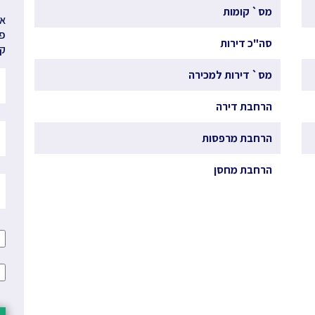
מס` קומות
אנ
פר
סה"כ דירות
קב
מס` דירות למכירה
הרחבת דירה
הרחבת מרפסות
הרחבת מחסן