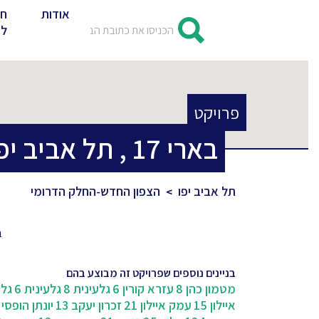
אודות
חד
לד
פרויקט
בארי
17
,
תל אביב יפ
תל אביב יפו
הצפון החדש-החלק הדרומי
ב
בניינים נוספים שפרויקט זה מבוצע בהם
מטמון כהן 8
עזרא קורין 6
גלעינית 8
גלעינית 6
גלע
איילון 15
עמק איילון 21
זכרון יעקב 13
יונתן הופסי 7