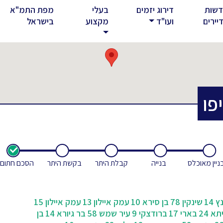
שות
דירוג יזמים
בעלי
מפת התמ"א
rent)
יירים
ועו"ד
מקצוע
בישראל
פו
ניין מאוכלס
בנייה
קבלת היתר
בקשת היתר
הסכם חתום
 14
שינקין 78
בן סירא 10
עמק איילון 13
עמק איילון 15
א 24
בארי 17
ברודצקי 9
עיר שמש 58
בר גיורא 14
בן