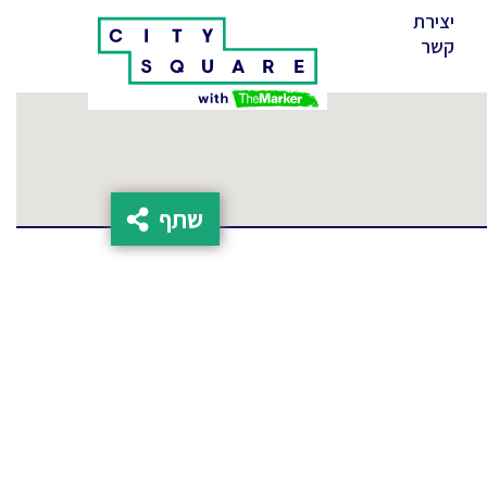
יצירת
(cur
קשר
שתף