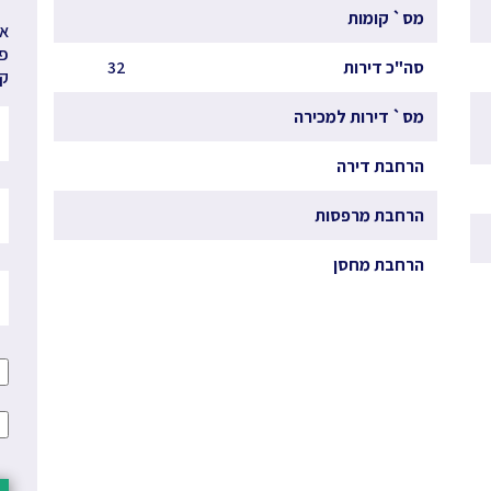
מס` קומות
אנ
פר
סה"כ דירות
32
קב
מס` דירות למכירה
הרחבת דירה
הרחבת מרפסות
הרחבת מחסן