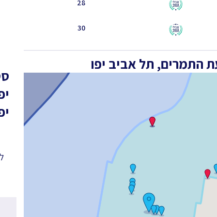
28
30
ת התמרים, תל אביב יפו
סט
יפ
יפ
לפ