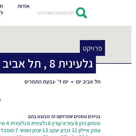
אודות
חד
לד
פרויקט
גלעינית
8
,
תל אביב י
תל אביב יפו
יפו ד' -גבעת התמרים
ב
בניינים נוספים שפרויקט זה מבוצע בהם
מטמון כהן 8
עזרא קורין 6
גלעינית 6
גלעינית 4
מינץ
עמק איילון 21
זכרון יעקב 13
יונתן הופסי 7
פומבדית