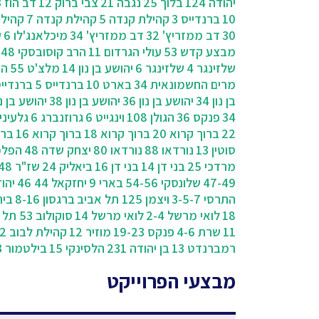
יהודה 124
בלוך 25
נגבה 21
צבי ברוק 12
דב הוז 23
10
ברנדייס 3
קהילת קנדה 5
קהילת קנדה 7
קהילת
30
דב ממזריץ' 32
דב ממזריץ' 34
מיכלאנג'לו 6
ש
מבצע קדש 53
עולי הגרדום 11
הרב קוסובסקי 48
שלזינגר 4
שלזינגר 6
יהושע בן נון 14
מלצ'ט 55
הת
מרים החשמונאית 34
בארט 10
ברנדייס 5
ברנדייס 
בן נון 34
יהושע בן נון 36
יהושע בן נון 38
יהושע בן נון 
34
פנקס 36
הגולן 108
וינגייט 6
גרוזנברג 6
גלעינית
22
ברוך קרוא 20
ברוך קרוא 18
ברוך קרוא 16
ברוך
סוטין 13
נורדאו 88
נורדאו 80
יצחק שדה 48
הפלמ
מרדכי 25
בני דן 14
בני דן 16
ביאליק 24
שז"ר 48
47-49
שלונסקי 54-56
בארי 9
יחזקאל 44 46
יהוד
התרסי 3-5-7
ויצמן 125 תל אביב
ברגסון 8-16
בית צ
18
לואי מרשל 2-4
לואי מרשל 14
סוקולוב 53 תל אביב
11
שרת 4-6
פנקס 19-23
מוזיר 12
קהילת לבוב 2
רמברנדט 13
בן יהודה 231
הלסינקי 15
בילטמור 3
מבצעי הפרוייקט