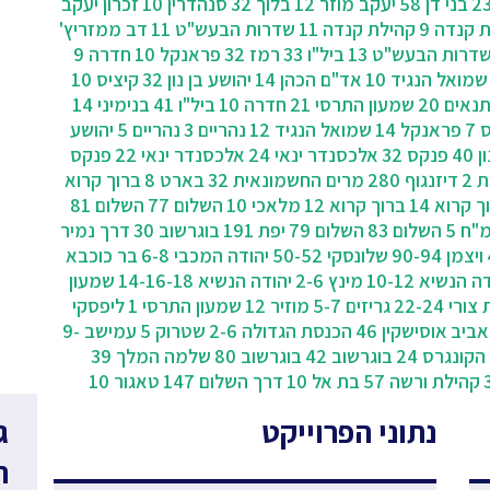
בני דן 58
יעקב מוזר 12
בלוך 32
סנהדרין 10
זכרון יעקב
 קנדה 9
קהילת קנדה 11
שדרות הבעש"ט 11
דב ממזריץ'
דרות הבעש"ט 13
ביל"ו 33
רמז 32
פראנקל 10
חדרה 9
שמואל הנגיד 10
אד"ם הכהן 14
יהושע בן נון 32
קיציס 10
נאים 20
שמעון התרסי 21
חדרה 10
ביל"ו 41
בנימיני 14
7
פראנקל 14
שמואל הנגיד 12
נהריים 3
נהריים 5
יהושע
40
פנקס 32
אלכסנדר ינאי 24
אלכסנדר ינאי 22
פנקס
 2
דיזנגוף 280
מרים החשמונאית 32
בארט 8
ברוך קרוא
 קרוא 14
ברוך קרוא 12
מלאכי 10
השלום 77
השלום 81
"ח 5
השלום 83
השלום 79
יפת 191
בוגרשוב 30
‫דרך נמיר
ויצמן 90-94
שלונסקי 50-52
יהודה המכבי 6-8
בר כוכבא
ה הנשיא 10-12
מינץ 2-6
יהודה הנשיא 14-16-18
שמעון
ורי 22-24
גריזים 5-7
מוזיר 12
שמעון התרסי 1
ליפסקי
אוסישקין 46
הכנסת הגדולה 2-6
שטרוק 5
עמישב 9-
הקונגרס 24
בוגרשוב 42
בוגרשוב 80
שלמה המלך 39
קהילת ורשה 57
בת אל 10
דרך השלום 147
טאגור 10
נתוני הפרוייקט
ג
ח