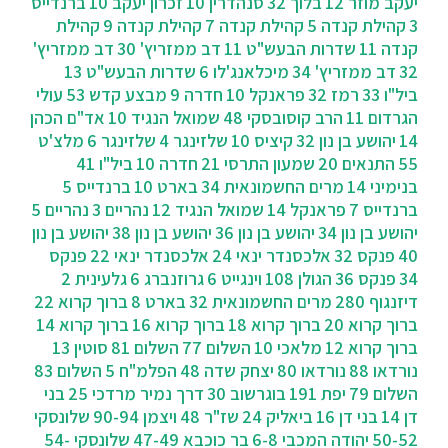
יעקב מוזר 12
בלוך 32
סנהדרין 10
זכרון יעקב 10
ברנדייס
3
קהילת קנדה 5
קהילת קנדה 7
קהילת קנדה 9
קהילת
קנדה 11
שדרות הבעש"ט 11
דב ממזריץ' 30
דב ממזריץ'
32
דב ממזריץ' 34
מיכלאנג'לו 6
שדרות הבעש"ט 13
ביל"ו 33
רמז 32
פראנקל 10
חדרה 9
מבצע קדש 53
עולי
הגרדום 11
הרב קוסובסקי 48
שמואל הנגיד 10
אד"ם הכהן
14
יהושע בן נון 32
קיציס 10
שלזינגר 4
שלזינגר 6
מלצ'ט
55
התנאים 20
שמעון התרסי 21
חדרה 10
ביל"ו 41
בנימיני 14
מרים החשמונאית 34
בארט 10
ברנדייס 5
ברנדייס 7
פראנקל 14
שמואל הנגיד 12
נהריים 3
נהריים 5
יהושע בן נון 34
יהושע בן נון 36
יהושע בן נון 38
יהושע בן נון
40
פנקס 32
אלכסנדר ינאי 24
אלכסנדר ינאי 22
פנקס
34
פנקס 36
הגולן 108
וינגייט 6
גרוזנברג 6
גלעינית 2
דיזנגוף 280
מרים החשמונאית 32
בארט 8
ברוך קרוא 22
ברוך קרוא 20
ברוך קרוא 18
ברוך קרוא 16
ברוך קרוא 14
ברוך קרוא 12
מלאכי 10
השלום 77
השלום 81
סוטין 13
נורדאו 88
נורדאו 80
יצחק שדה 48
הפלמ"ח 5
השלום 83
השלום 79
יפת 191
בוגרשוב 30
‫דרך נמיר מרדכי 25
בני
דן 14
בני דן 16
ביאליק 24
שז"ר 48
ויצמן 90-94
שלונסקי
50-52
יהודה המכבי 6-8
בר כוכבא 47-49
שלונסקי 54-