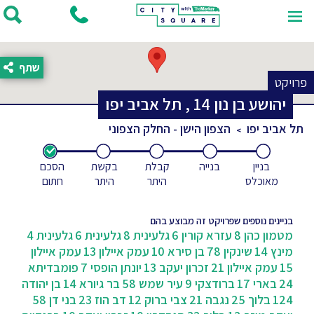
שתף
פרויקט
יהושע בן נון
14
,
תל אביב יפו
תל אביב יפו
הצפון הישן - החלק הצפוני
בניין
בנייה
קבלת
בקשת
הסכם
מאוכלס
היתר
היתר
חתום
בניינים נוספים שפרויקט זה מבוצע בהם
מטמון כהן 8
עזרא קורין 6
גלעינית 8
גלעינית 6
גלעינית 4
מינץ 14
שינקין 78
בן סירא 10
עמק איילון 13
עמק איילון
15
עמק איילון 21
זכרון יעקב 13
יונתן הופסי 7
פומבדיתא
24
בארי 17
ברודצקי 9
עיר שמש 58
בר גיורא 14
בן יהודה
124
בלוך 25
נגבה 21
צבי ברוק 12
דב הוז 23
בני דן 58