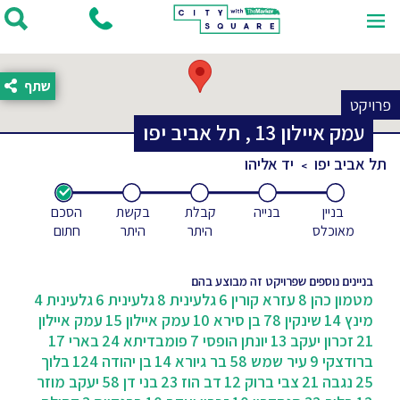
שתף
פרויקט
עמק איילון
13
,
תל אביב יפו
תל אביב יפו
יד אליהו
בניין
בנייה
קבלת
בקשת
הסכם
מאוכלס
היתר
היתר
חתום
בניינים נוספים שפרויקט זה מבוצע בהם
מטמון כהן 8
עזרא קורין 6
גלעינית 8
גלעינית 6
גלעינית 4
מינץ 14
שינקין 78
בן סירא 10
עמק איילון 15
עמק איילון
21
זכרון יעקב 13
יונתן הופסי 7
פומבדיתא 24
בארי 17
ברודצקי 9
עיר שמש 58
בר גיורא 14
בן יהודה 124
בלוך
25
נגבה 21
צבי ברוק 12
דב הוז 23
בני דן 58
יעקב מוזר