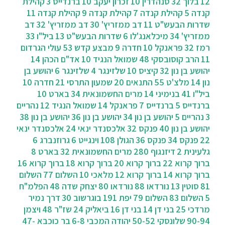
12
בלוך 32
סנהדרין 10
זכרון יעקב 10
ברנדייס 3
קהילת
קנדה 5
קהילת קנדה 7
קהילת קנדה 9
קהילת קנדה 11
שדרות הבעש"ט 11
דב ממזריץ' 30
דב ממזריץ' 32
דב
ממזריץ' 34
מיכלאנג'לו 6
שדרות הבעש"ט 13
ביל"ו 33
רמז 32
פראנקל 10
חדרה 9
מבצע קדש 53
עולי הגרדום
11
הרב קוסובסקי 48
שמואל הנגיד 10
אד"ם הכהן 14
יהושע בן נון 32
קיציס 10
שלזינגר 4
שלזינגר 6
יהושע בן
נון 14
מלצ'ט 55
התנאים 20
שמעון התרסי 21
חדרה 10
ביל"ו 41
בנימיני 14
מרים החשמונאית 34
בארט 10
ברנדייס 5
ברנדייס 7
פראנקל 14
שמואל הנגיד 12
נהריים
3
נהריים 5
יהושע בן נון 34
יהושע בן נון 36
יהושע בן נון 38
יהושע בן נון 40
פנקס 32
אלכסנדר ינאי 24
אלכסנדר ינאי
22
פנקס 34
פנקס 36
הגולן 108
וינגייט 6
גרוזנברג 6
גלעינית 2
דיזנגוף 280
מרים החשמונאית 32
בארט 8
ברוך קרוא 22
ברוך קרוא 20
ברוך קרוא 18
ברוך קרוא 16
ברוך קרוא 14
ברוך קרוא 12
מלאכי 10
השלום 77
השלום
81
סוטין 13
נורדאו 88
נורדאו 80
יצחק שדה 48
הפלמ"ח
5
השלום 83
השלום 79
יפת 191
בוגרשוב 30
‫דרך נמיר
מרדכי 25
בני דן 14
בני דן 16
ביאליק 24
שז"ר 48
ויצמן
90-94
שלונסקי 50-52
יהודה המכבי 6-8
בר כוכבא 47-