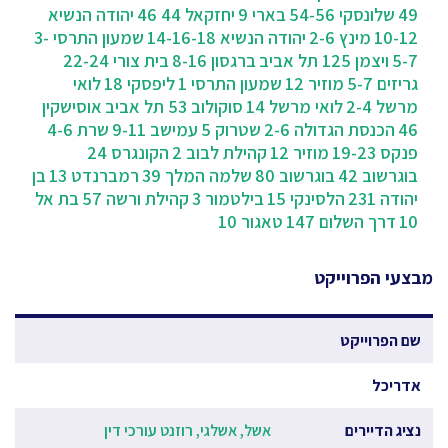
49
שלונסקי 54-56
בארי 9
יחזקאל 44 46
יהודה הנשיא
10-12
מינץ 2-6
יהודה הנשיא 14-16-18
שמעון התרסי 3-
5-7
ויצמן 125 תל אביב
ברגסון 8-16
בית צורי 22-24
גריזים 5-7
מוזיר 12
שמעון התרסי 1
ליפסקי 18
לואי
מרשל 2-4
לואי מרשל 14
סוקולוב 53 תל אביב
אוסישקין
46
הכנסת הגדולה 2-6
שטרוק 5
עמישב 9-11
שרת 4-6
פנקס 19-23
מוזיר 12
קהילת לבוב 2
הקונגרס 24
בוגרשוב 42
בוגרשוב 80
שלמה המלך 39
רמברנדט 13
בן
יהודה 231
הלסינקי 15
בילטמור 3
קהילת ורשה 57
בת אל
10
דרך השלום 147
טאגור 10
מבצעי הפרוייקט
שם הפרוייקט
אדריכל
נציג הדיירים
אשל, אשלגי, רוזנט עורכי דין