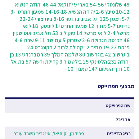
49
שלונסקי 54-56
בארי 9
יחזקאל 44 46
יהודה הנשיא
10-12
מינץ 2-6
יהודה הנשיא 14-16-18
שמעון התרסי 3-
5-7
ויצמן 125 תל אביב
ברגסון 8-16
בית צורי 22-24
גריזים 5-7
מוזיר 12
שמעון התרסי 1
ליפסקי 18
לואי
מרשל 2-4
לואי מרשל 14
סוקולוב 53 תל אביב
אוסישקין
46
הכנסת הגדולה 2-6
שטרוק 5
עמישב 9-11
שרת 4-6
פנקס 19-23
מוזיר 12
קהילת לבוב 2
הקונגרס 24
בוגרשוב 42
בוגרשוב 80
שלמה המלך 39
רמברנדט 13
בן
יהודה 231
הלסינקי 15
בילטמור 3
קהילת ורשה 57
בת אל
10
דרך השלום 147
טאגור 10
מבצעי הפרוייקט
שם הפרוייקט
אדריכל
נציג הדיירים
פרידמן, יקותיאל, אינגביר משרד עורכי