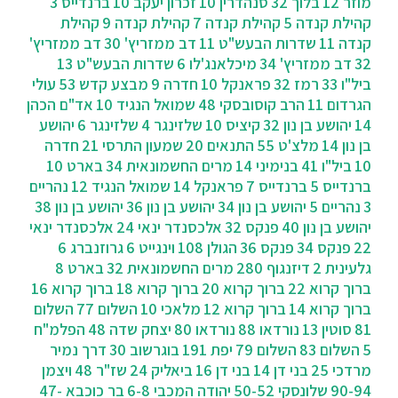
מוזר 12
בלוך 32
סנהדרין 10
זכרון יעקב 10
ברנדייס 3
קהילת קנדה 5
קהילת קנדה 7
קהילת קנדה 9
קהילת
קנדה 11
שדרות הבעש"ט 11
דב ממזריץ' 30
דב ממזריץ'
32
דב ממזריץ' 34
מיכלאנג'לו 6
שדרות הבעש"ט 13
ביל"ו 33
רמז 32
פראנקל 10
חדרה 9
מבצע קדש 53
עולי
הגרדום 11
הרב קוסובסקי 48
שמואל הנגיד 10
אד"ם הכהן
14
יהושע בן נון 32
קיציס 10
שלזינגר 4
שלזינגר 6
יהושע
בן נון 14
מלצ'ט 55
התנאים 20
שמעון התרסי 21
חדרה
10
ביל"ו 41
בנימיני 14
מרים החשמונאית 34
בארט 10
ברנדייס 5
ברנדייס 7
פראנקל 14
שמואל הנגיד 12
נהריים
3
נהריים 5
יהושע בן נון 34
יהושע בן נון 36
יהושע בן נון 38
יהושע בן נון 40
פנקס 32
אלכסנדר ינאי 24
אלכסנדר ינאי
22
פנקס 34
פנקס 36
הגולן 108
וינגייט 6
גרוזנברג 6
גלעינית 2
דיזנגוף 280
מרים החשמונאית 32
בארט 8
ברוך קרוא 22
ברוך קרוא 20
ברוך קרוא 18
ברוך קרוא 16
ברוך קרוא 14
ברוך קרוא 12
מלאכי 10
השלום 77
השלום
81
סוטין 13
נורדאו 88
נורדאו 80
יצחק שדה 48
הפלמ"ח
5
השלום 83
השלום 79
יפת 191
בוגרשוב 30
‫דרך נמיר
מרדכי 25
בני דן 14
בני דן 16
ביאליק 24
שז"ר 48
ויצמן
90-94
שלונסקי 50-52
יהודה המכבי 6-8
בר כוכבא 47-