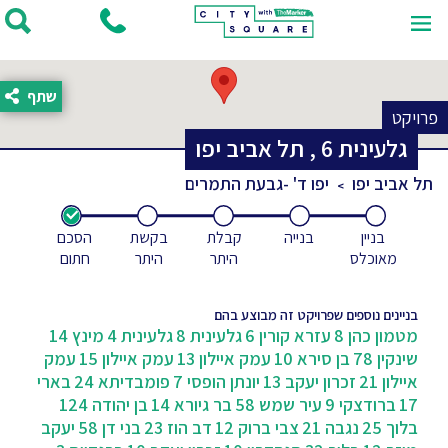
שתף
פרויקט
גלעינית
6
,
תל אביב יפו
תל אביב יפו
יפו ד' -גבעת התמרים
בניין
בנייה
קבלת
בקשת
הסכם
מאוכלס
היתר
היתר
חתום
בניינים נוספים שפרויקט זה מבוצע בהם
מטמון כהן 8
עזרא קורין 6
גלעינית 8
גלעינית 4
מינץ 14
שינקין 78
בן סירא 10
עמק איילון 13
עמק איילון 15
עמק
איילון 21
זכרון יעקב 13
יונתן הופסי 7
פומבדיתא 24
בארי
17
ברודצקי 9
עיר שמש 58
בר גיורא 14
בן יהודה 124
בלוך 25
נגבה 21
צבי ברוק 12
דב הוז 23
בני דן 58
יעקב