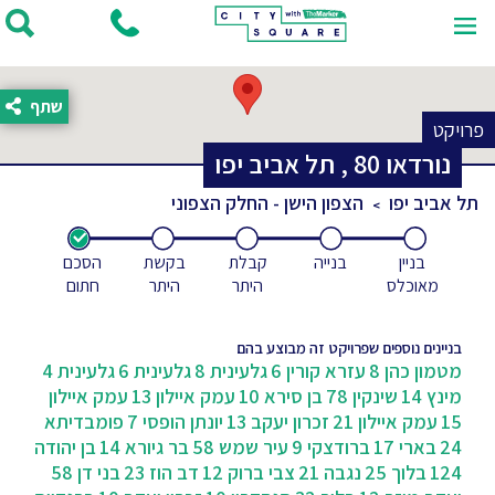
שתף
פרויקט
נורדאו
80
,
תל אביב יפו
תל אביב יפו
הצפון הישן - החלק הצפוני
בניין
בנייה
קבלת
בקשת
הסכם
מאוכלס
היתר
היתר
חתום
בניינים נוספים שפרויקט זה מבוצע בהם
מטמון כהן 8
עזרא קורין 6
גלעינית 8
גלעינית 6
גלעינית 4
מינץ 14
שינקין 78
בן סירא 10
עמק איילון 13
עמק איילון
15
עמק איילון 21
זכרון יעקב 13
יונתן הופסי 7
פומבדיתא
24
בארי 17
ברודצקי 9
עיר שמש 58
בר גיורא 14
בן יהודה
124
בלוך 25
נגבה 21
צבי ברוק 12
דב הוז 23
בני דן 58