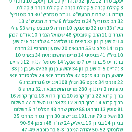
יעקב מוזר 12
בלוך 32
סנהדרין 10
זכרון יעקב 10
ברנדייס
3
קהילת קנדה 5
קהילת קנדה 7
קהילת קנדה 9
קהילת
קנדה 11
שדרות הבעש"ט 11
דב ממזריץ' 30
דב ממזריץ'
32
דב ממזריץ' 34
מיכלאנג'לו 6
שדרות הבעש"ט 13
ביל"ו 33
רמז 32
פראנקל 10
חדרה 9
מבצע קדש 53
עולי
הגרדום 11
הרב קוסובסקי 48
שמואל הנגיד 10
אד"ם הכהן
14
יהושע בן נון 32
קיציס 10
שלזינגר 4
שלזינגר 6
יהושע
בן נון 14
מלצ'ט 55
התנאים 20
שמעון התרסי 21
חדרה
10
ביל"ו 41
בנימיני 14
מרים החשמונאית 34
בארט 10
ברנדייס 5
ברנדייס 7
פראנקל 14
שמואל הנגיד 12
נהריים
3
נהריים 5
יהושע בן נון 34
יהושע בן נון 36
יהושע בן נון 38
יהושע בן נון 40
פנקס 32
אלכסנדר ינאי 24
אלכסנדר ינאי
22
פנקס 34
פנקס 36
הגולן 108
וינגייט 6
גרוזנברג 6
גלעינית 2
דיזנגוף 280
מרים החשמונאית 32
בארט 8
ברוך קרוא 22
ברוך קרוא 20
ברוך קרוא 18
ברוך קרוא 16
ברוך קרוא 14
ברוך קרוא 12
מלאכי 10
השלום 77
השלום
81
סוטין 13
נורדאו 88
יצחק שדה 48
הפלמ"ח 5
השלום
83
השלום 79
יפת 191
בוגרשוב 30
‫דרך נמיר מרדכי 25
בני דן 14
בני דן 16
ביאליק 24
שז"ר 48
ויצמן 90-94
שלונסקי 50-52
יהודה המכבי 6-8
בר כוכבא 47-49