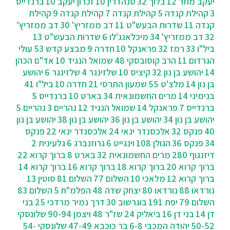
יעקב מוזר 12
בלוך 32
סנהדרין 10
זכרון יעקב 10
ברנדייס
3
קהילת קנדה 5
קהילת קנדה 7
קהילת קנדה 9
קהילת
קנדה 11
שדרות הבעש"ט 11
דב ממזריץ' 30
דב ממזריץ'
32
דב ממזריץ' 34
מיכלאנג'לו 6
שדרות הבעש"ט 13
ביל"ו 33
רמז 32
פראנקל 10
חדרה 9
מבצע קדש 53
עולי
הגרדום 11
הרב קוסובסקי 48
שמואל הנגיד 10
אד"ם הכהן
14
יהושע בן נון 32
קיציס 10
שלזינגר 4
שלזינגר 6
יהושע
בן נון 14
מלצ'ט 55
שמעון התרסי 21
חדרה 10
ביל"ו 41
בנימיני 14
מרים החשמונאית 34
בארט 10
ברנדייס 5
ברנדייס 7
פראנקל 14
שמואל הנגיד 12
נהריים 3
נהריים 5
יהושע בן נון 34
יהושע בן נון 36
יהושע בן נון 38
יהושע בן נון
40
פנקס 32
אלכסנדר ינאי 24
אלכסנדר ינאי 22
פנקס
34
פנקס 36
הגולן 108
וינגייט 6
גרוזנברג 6
גלעינית 2
דיזנגוף 280
מרים החשמונאית 32
בארט 8
ברוך קרוא 22
ברוך קרוא 20
ברוך קרוא 18
ברוך קרוא 16
ברוך קרוא 14
ברוך קרוא 12
מלאכי 10
השלום 77
השלום 81
סוטין 13
נורדאו 88
נורדאו 80
יצחק שדה 48
הפלמ"ח 5
השלום 83
השלום 79
יפת 191
בוגרשוב 30
‫דרך נמיר מרדכי 25
בני
דן 14
בני דן 16
ביאליק 24
שז"ר 48
ויצמן 90-94
שלונסקי
50-52
יהודה המכבי 6-8
בר כוכבא 47-49
שלונסקי 54-