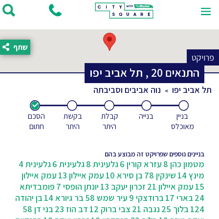
שתף
פרויקט
התנאים
20
,
תל אביב יפו
תל אביב יפו
נוה אביבים וסביבתה
בניין
בנייה
קבלת
בקשת
הסכם
מאוכלס
היתר
היתר
חתום
בניינים נוספים שפרויקט זה מבוצע בהם
מטמון כהן 8
עזרא קורין 6
גלעינית 8
גלעינית 6
גלעינית 4
מינץ 14
שינקין 78
בן סירא 10
עמק איילון 13
עמק איילון
15
עמק איילון 21
זכרון יעקב 13
יונתן הופסי 7
פומבדיתא
24
בארי 17
ברודצקי 9
עיר שמש 58
בר גיורא 14
בן יהודה
124
בלוך 25
נגבה 21
צבי ברוק 12
דב הוז 23
בני דן 58